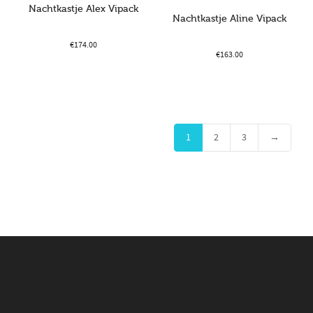
Nachtkastje Alex Vipack
Nachtkastje Aline Vipack
€
174.00
€
163.00
1
2
3
→