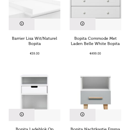
Barrier Lisa Wit/Naturel
Bopita Commode Met
Bopita
Laden Belle White Bopita
€
59.00
€
499.00
Bopita Ladeblok Op
Bopita Nachtkastje Emma