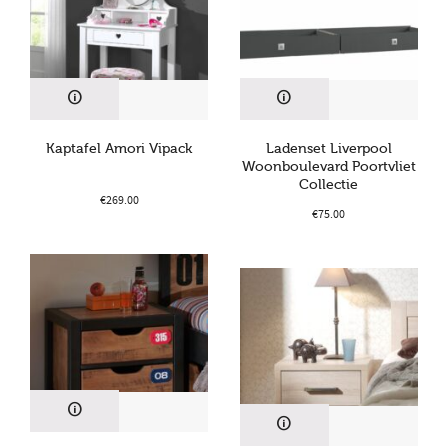
Kaptafel Amori Vipack
Ladenset Liverpool
Woonboulevard Poortvliet
Collectie
€
269.00
€
75.00