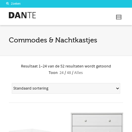
Zoeken
I'm looking for
product
in a size
size
.
Show me the
colour
items.
Commodes & Nachtkastjes
Super Search
Resultaat 1–24 van de 52 resultaten wordt getoond
Toon
24
/
48
/
Alles