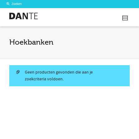
Zoeken
I'm looking for
product
in a size
size
.
Show me the
colour
items.
Hoekbanken
Super Search
Geen producten gevonden die aan je
zoekcriteria voldoen.